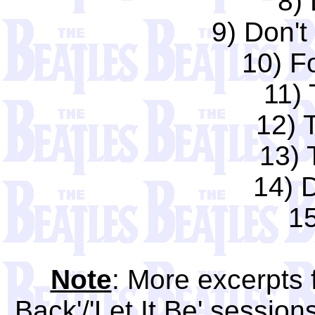
8) 
9) Don'
10) F
11)
12) 
13) 
14) 
15
Note
: More excerpts 
Back'/'Let It Be' session