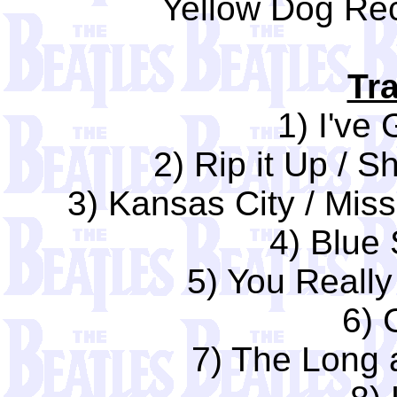
Yellow Dog Rec
Tra
1) I've 
2) Rip it Up / S
3) Kansas City / Mis
4) Blue
5) You Reall
6) 
7) The Long