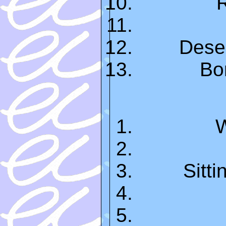
R
Deser
Bo
W
Sitt