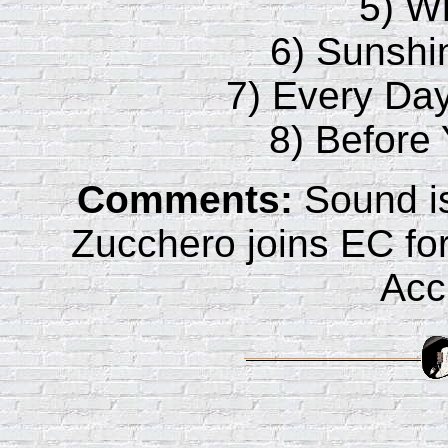
5) W
6) Sunshi
7) Every Day
8) Before
Comments:
Sound is
Zucchero joins EC for
Acc