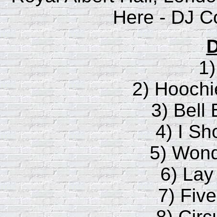
Here - DJ C
D
1
2) Hooch
3) Bell
4) I Sh
5) Wond
6) Lay
7) Fiv
8) Circ