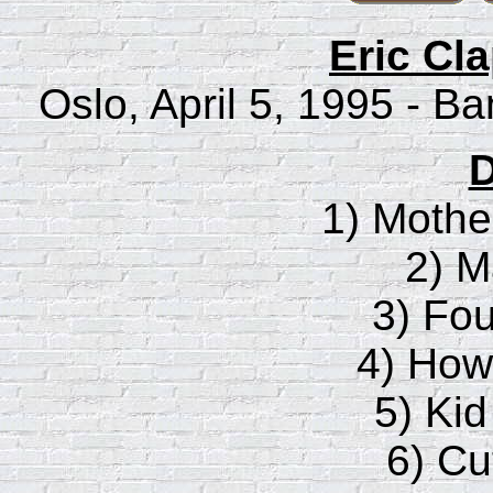
Eric Cla
Oslo, April 5, 1995 - B
D
1) Mothe
2) M
3) Fou
4) How
5) Ki
6) Cu