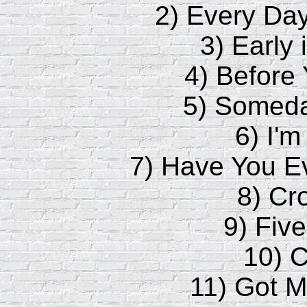
2) Every Day
3) Early 
4) Before
5) Someda
6) I'
7) Have You 
8) Cr
9) Fiv
10) 
11) Got M