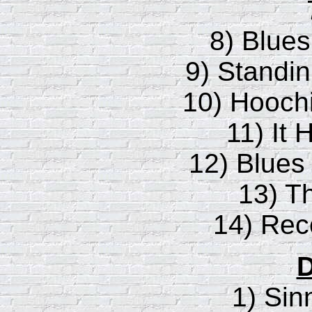
8) Blues
9) Standin
10) Hooch
11) It 
12) Blues
13) T
14) Rec
D
1) Sin