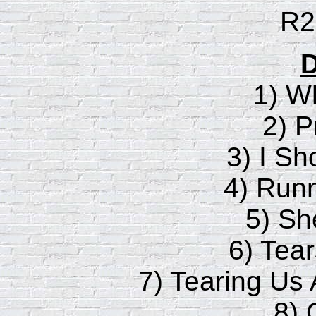
R2
D
1) W
2) P
3) I Sh
4) Runn
5) Sh
6) Tea
7) Tearing Us 
8) 