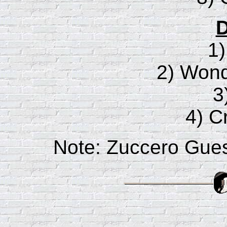
D
1
2) Wond
3
4) C
Note: Zuccero Gues