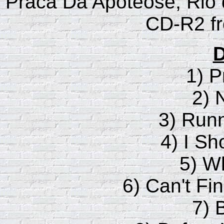
Praca Da Apoteose, Rio d
CD-R2 f
D
1) P
2) 
3) Runn
4) I Sh
5) W
6) Can't F
7) 