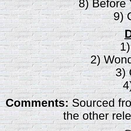
8) Before
9) 
D
1
2) Wond
3)
4
Comments:
Sourced fro
the other rel