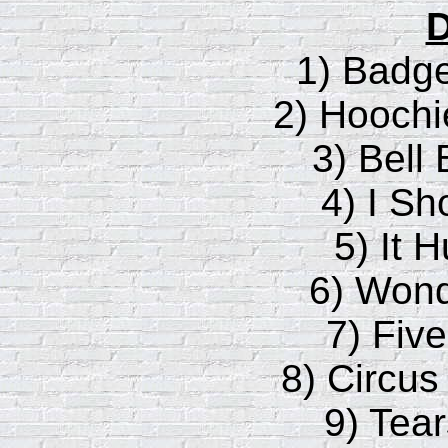
D
1) Badg
2) Hooch
3) Bell
4) I Sh
5) It 
6) Wond
7) Fiv
8) Circus
9) Tea