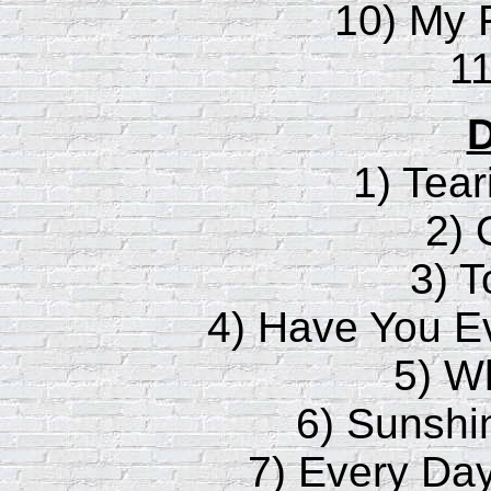
10) My 
11
D
1) Tear
2) 
3) 
4) Have You 
5) W
6) Sunshi
7) Every Day