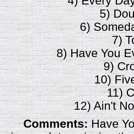
4) Every Day
5) Dou
6) Someda
7) 
8) Have You 
9) Cr
10) Fiv
11) 
12) Ain't N
Comments:
Have Yo