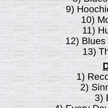
9) Hooch
10) M
11) H
12) Blues
13) T
D
1) Rec
2) Sin
3)