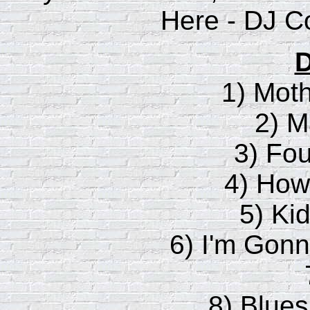
Here - DJ C
D
1) Moth
2) M
3) Fou
4) How
5) Ki
6) I'm Gon
8) Blues