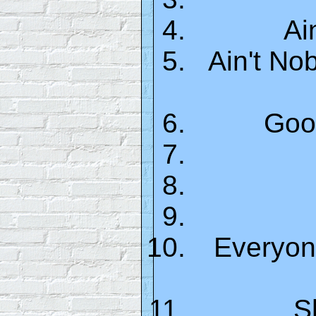
Ai
Ain't No
Goo
Everyon
S