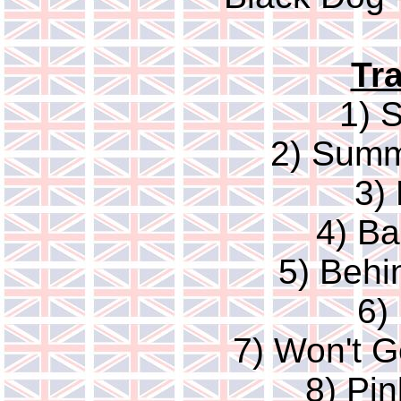
Tra
1) S
2) Summ
3)
4) Ba
5) Behi
6)
7) Won't G
8) Pin